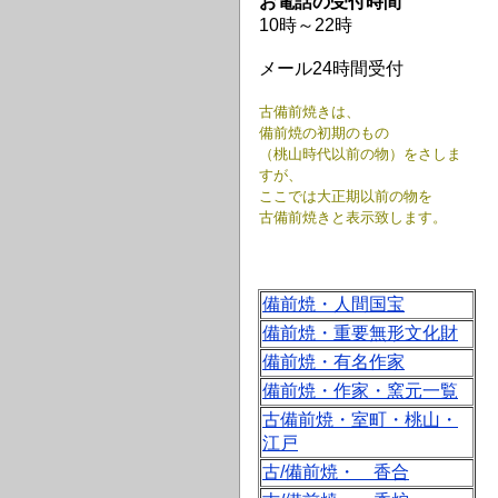
お電話の受付時間
10時～22時
メール24時間受付
古備前焼きは、
備前焼の初期のもの
（桃山時代以前の物）をさしま
すが、
ここでは大正期以前の物を
古備前焼きと表示致します。
備前焼・人間国宝
備前焼・重要無形文化財
備前焼・有名作家
備前焼・作家・窯元一覧
古備前焼・室町・桃山・
江戸
古/備前焼・ 香合