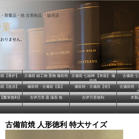
・骨董品・他 古美術品 ・販売店
骨董
ておりません。
備前【香炉】
古備前 細工物 置物 備前焼
古備前 七福神 【布袋】 備
古備前 七
前焼
備前【急須】
備前焼・古備前【皿】
備前焼・古備前【壺】
古備前焼・
器【瓢箪徳利】
古伊万里 皿 湯呑 他
古伊万里徳利
木製
古備前焼 人形徳利 特大サイズ