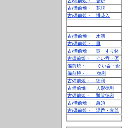
古/備前焼・ 香炉
古/備前焼・ 花瓶
古/備前焼・ 掛花入
古/備前焼・ 水滴
古/備前焼・ 皿
古/備前焼・ 壺・すり鉢
古備前焼・ ぐい呑・盃
備前焼・ ぐい呑・盃
備前焼・ 徳利
古備前焼・ 徳利
古備前焼・ 人形徳利
古備前焼・ 瓢箪徳利
古/備前焼・ 急須
古/備前焼・ 湯呑・食器