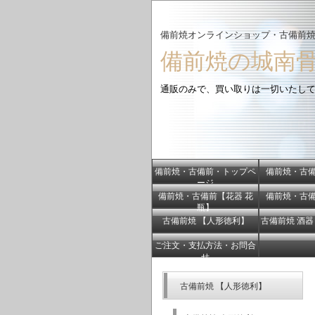
備前焼
オンラインショップ・
古備前焼
備前焼の城南
通販のみで、買い取りは一切いたし
備前焼・古備前・トップペ
備前焼・古
ージ
備前焼・古備前【花器 花
備前焼・古
瓶】
古備前焼 【人形徳利】
古備前焼 酒
ご注文・支払方法・お問合
せ
古備前焼 【人形徳利】