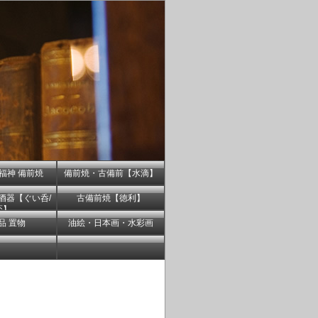
福神 備前焼
備前焼・古備前【水滴】
酒器【ぐい呑/
古備前焼【徳利】
盃】
品 置物
油絵・日本画・水彩画