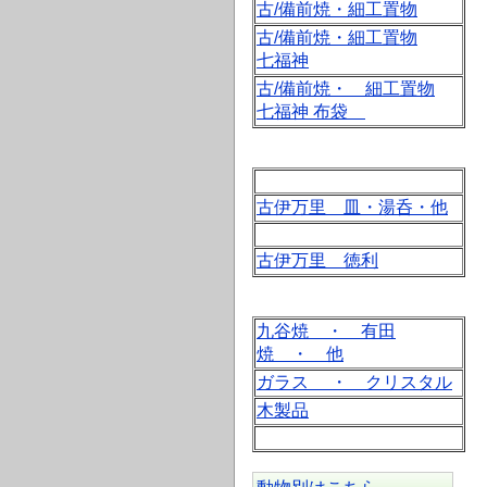
古/備前焼・細工置物
古/備前焼・細工置物
七福神
古/備前焼・ 細工置物
七福神 布袋
古伊万里 皿・湯呑・他
古伊万里 徳利
九谷焼 ・ 有田
焼 ・ 他
ガラス ・ クリスタル
木製品