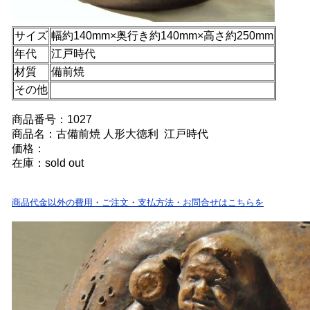
サイズ
幅約140mm×奥行き約140mm×高さ約250mm
年代
江戸時代
材質
備前焼
その他
商品番号：1027
商品名：古備前焼 人形大徳利 江戸時代
価格：
在庫：sold out
商品代金以外の費用・ご注文・支払方法・お問合せはこちらを